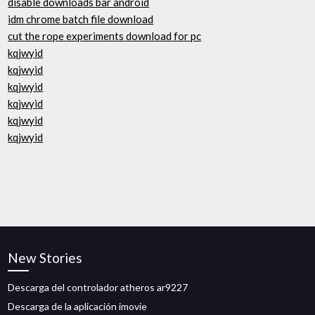
disable downloads bar android
idm chrome batch file download
cut the rope experiments download for pc
kqjwyid
kqjwyid
kqjwyid
kqjwyid
kqjwyid
kqjwyid
New Stories
Descarga del controlador atheros ar9227
Descarga de la aplicación imovie