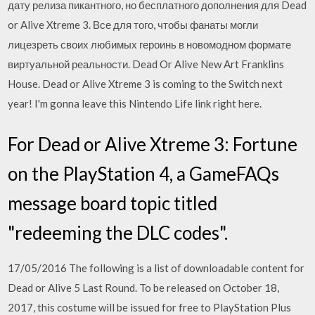
дату релиза пикантного, но бесплатного дополнения для Dead
or Alive Xtreme 3. Все для того, чтобы фанаты могли
лицезреть своих любимых героинь в новомодном формате
виртуальной реальности. Dead Or Alive New Art Franklins
House. Dead or Alive Xtreme 3 is coming to the Switch next
year! I'm gonna leave this Nintendo Life link right here.
For Dead or Alive Xtreme 3: Fortune
on the PlayStation 4, a GameFAQs
message board topic titled
"redeeming the DLC codes".
17/05/2016 The following is a list of downloadable content for
Dead or Alive 5 Last Round. To be released on October 18,
2017, this costume will be issued for free to PlayStation Plus