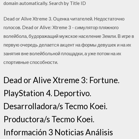
domain automatically. Search by Title ID
Dead or Alive Xtreme 3. Оценка читателей. Недостаточно
голосов. Dead or Alive: Xtreme 3 - симулятор пляжного
волейбола, будоражащий мужское население Земли. В игре в
первую очередь делается акцент на формы девушек и на их
занятия вне волейбольной площадки, а уже потом на их
спортивные способности.
Dead or Alive Xtreme 3: Fortune.
PlayStation 4. Deportivo.
Desarrolladora/s Tecmo Koei.
Productora/s Tecmo Koei.
Información 3 Noticias Análisis