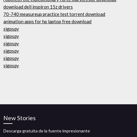
download dell inspiron 15z drivers
70-740 measureup practice test torrent download
animation apps for hp laptop free download
sjgpsqy
sjgpsqy
sjgpsqy
sjgpsqy
sjgpsqy
sjgpsqy
New Stories
Descarga gratuita de la fuente impresionante