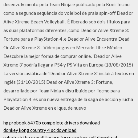
desenvolvimento pela Team Ninja e publicado pela Koei Tecmo
como a segunda sequência do voleibol de praia spin-off Dead or
Alive Xtreme Beach Volleyball . É liberado sob dois títulos para
as duas plataformas diferentes, como Dead or Alive Xtreme 3:
Fortune para a PlayStation 4 ,e Dead or Alive Encuentra Dead
Or Alive Xtreme 3 - Videojuegos en Mercado Libre México.
Descubre la mejor forma de comprar online. 'Dead or Alive
Xtreme 3' podría llegar a PS4 y PS Vita en Europa (18/08/2015)
La versión asiática de 'Dead or Alive Xtreme 3' incluirá textos en
inglés (31/10/2015) Dead or Alive Xtreme 3: Fortune,
desarrollado por Team Ninja y distribuido por Tecmo para
PlayStation 4, es una nueva entrega de la saga de acción y lucha
Dead or Alive Xtreme en el que, de nuevo
hp probook 6470b compolete drivers download
donkey kong country 4 pc download
robotech the expeditionary force marines pdf download