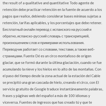
the result of a qualitative and quantitative Todo agente de
retención debe practicar retención en la fuente de acuerdo a los
pagos que realice, debiendo considerar bases mínimas sujetas a
retención, tarifas aplicables, y los porcentajes que debe retener.
Бесплатный онлайн перевод с испанского на русский и
обратно, испанско-русский словарь с транскрипцией,
произношением слов и примерами использования.
Переводчик работает со словами, текстами, а также веб-
страницами. Fuente Dé es un circo montañoso de origen
glaciar, que se formó durante la última glaciación, cuando se fue
acumulando la nieve y los hielos en lo alto de las montañas. Con
el paso del tiempo desde la zona actual de la estación del Cable
se precipitó una gran cascada de hielo, creando el circo, con El
servicio gratuito de Google traduce instantáneamente palabras,
frases y páginas web del español a más de 100 idiomas y
viceversa. Fuentes de ingresos que has creado tú y que te