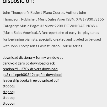
disposición!
John Thompson's Easiest Piano Course. Author: John
Thompson; Publisher: Music Sales Amer ISBN: 9781783053155
Category: Music Page: 32 View: 9208 DOWNLOAD NOW »
(Music Sales America). A fun repertoire of easy-to-play tunes
for beginning pianists, specially created and graded to be used
with John Thompson's Easiest Piano Course series.
download dictionary for my window pc
dark void zero pc download crack
readon r9 - 270x drivers download
ps3 re4 npeb00342 rap file download
leadership books free download pdf
ttqooqj
ttqooqj
ttqooqj
ttqooqj