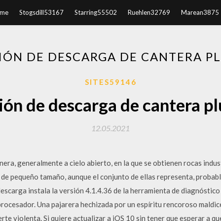
me
Stogsdill53167
Starring55502
Ruehlen32769
Marean3875
IÓN DE DESCARGA DE CANTERA P
SITES59146
ión de descarga de cantera p
12.05.2021
era, generalmente a cielo abierto, en la que se obtienen rocas indus
 de pequeño tamaño, aunque el conjunto de ellas representa, probab
descarga instala la versión 4.1.4.36 de la herramienta de diagnóstic
procesador. Una pajarera hechizada por un espíritu rencoroso maldice
rte violenta. Si quiere actualizar a iOS 10 sin tener que esperar a q