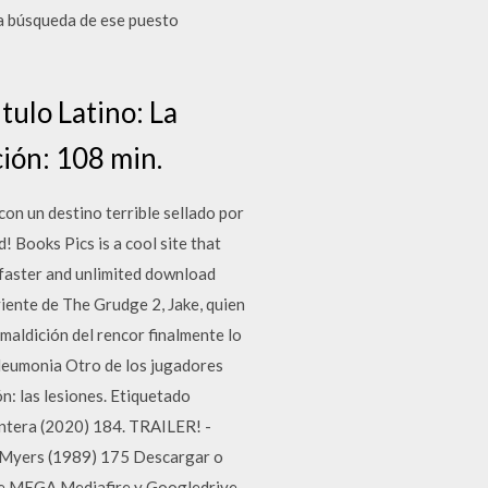
la búsqueda de ese puesto
tulo Latino: La
ión: 108 min.
con un destino terrible sellado por
! Books Pics is a cool site that
 faster and unlimited download
iente de The Grudge 2, Jake, quien
 maldición del rencor finalmente lo
 Neumonia Otro de los jugadores
n: las lesiones. Etiquetado
antera (2020) 184. TRAILER! -
 Myers (1989) 175 Descargar o
 de MEGA,Mediafire y Googledrive.