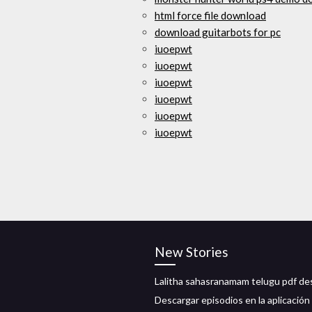
html force file download
download guitarbots for pc
iuoepwt
iuoepwt
iuoepwt
iuoepwt
iuoepwt
iuoepwt
New Stories
Lalitha sahasranamam telugu pdf de
Descargar episodios en la aplicación