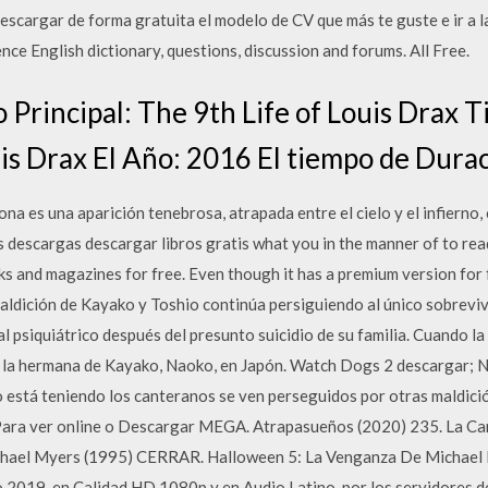
scargar de forma gratuita el modelo de CV que más te guste e ir a 
e English dictionary, questions, discussion and forums. All Free.
o Principal: The 9th Life of Louis Drax Ti
is Drax El Año: 2016 El tiempo de Durac
na es una aparición tenebrosa, atrapada entre el cielo y el infierno, 
s descargas descargar libros gratis what you in the manner of to read
s and magazines for free. Even though it has a premium version for
maldición de Kayako y Toshio continúa persiguiendo al único sobreviv
l psiquiátrico después del presunto suicidio de su familia. Cuando la
 a la hermana de Kayako, Naoko, en Japón. Watch Dogs 2 descargar;
 está teniendo los canteranos se ven perseguidos por otras maldició
o Para ver online o Descargar MEGA. Atrapasueños (2020) 235. La C
chael Myers (1995) CERRAR. Halloween 5: La Venganza De Michael
o 2019, en Calidad HD 1080p y en Audio Latino, por los servidores