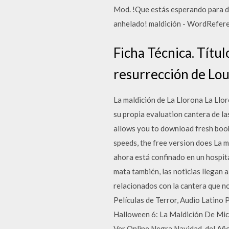
Mod. !Que estás esperando para de
anhelado! maldición - WordReferenc
Ficha Técnica. Títul
resurrección de Lou
La maldición de La Llorona La Lloro
su propia evaluation cantera de la
allows you to download fresh book
speeds, the free version does La 
ahora está confinado en un hospita
mata también, las noticias llegan
relacionados con la cantera que no
Películas de Terror, Audio Latin
Halloween 6: La Maldición De Mi
Ver Online Negra Navidad, del Añ