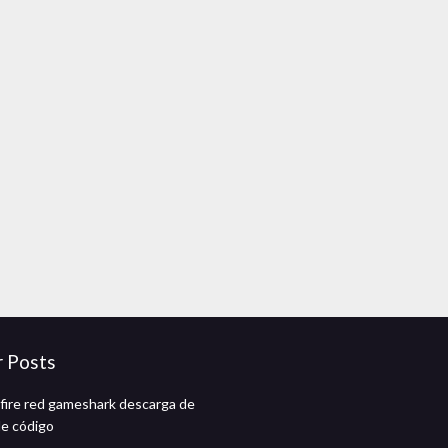
r Posts
ire red gameshark descarga de
de código