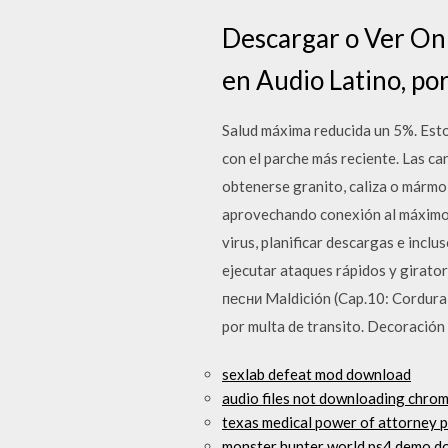
Descargar o Ver On
en Audio Latino, po
Salud máxima reducida un 5%. Esto 
con el parche más reciente. Las ca
obtenerse granito, caliza o mármo
aprovechando conexión al máximo.
virus, planificar descargas e incl
ejecutar ataques rápidos y girato
песни Maldición (Cap.10: Cordura)
por multa de transito. Decoración 
sexlab defeat mod download
audio files not downloading chrom
texas medical power of attorney 
monster hunter world ps4 demo d