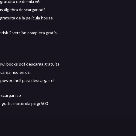
gratuita de delmia v6
us álgebra descargar pdf
gratuita de la película house
 risk 2 versión completa gratis
owl books pdf descarga gratuita
argar iso en dsi
owershell para descargar el
scargar iso
 gratis motorola pc gr500