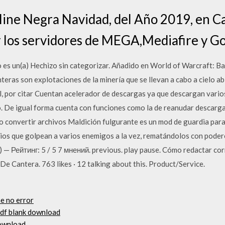
line Negra Navidad, del Año 2019, en C
r los servidores de MEGA,Mediafire y Go
es un(a) Hechizo sin categorizar. Añadido en World of Warcraft: Bat
nteras son explotaciones de la minería que se llevan a cabo a cielo a
l, por citar Cuentan acelerador de descargas ya que descargan vari
 De igual forma cuenta con funciones como la de reanudar descarga
uso convertir archivos Maldición fulgurante es un mod de guardia par
rios que golpean a varios enemigos a la vez, rematándolos con pod
 — Рейтинг: 5 / 5 7 мнений. previous. play pause. Cómo redactar co
De Cantera. 763 likes · 12 talking about this. Product/Service.
e no error
pdf blank download
ownload