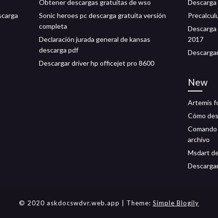
Obtener descargas gratuitas de wso
Descarga 
scarga
Sonic heroes pc descarga gratuita versión
Precalcul
completa
Descarga 
Declaración jurada general de kansas
2017
descarga pdf
Descargar
Descargar driver hp officejet pro 8600
New
Artemis f
Cómo desc
Comando p
archivo
Msdart de
Descargar
© 2020 askdocswdvr.web.app
| Theme:
Simple Blogily