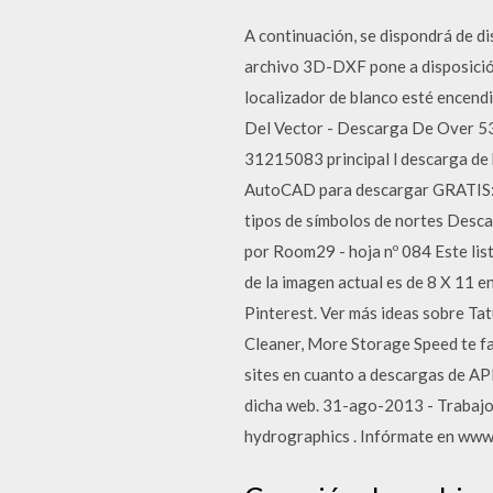
A continuación, se dispondrá de d
archivo 3D-DXF pone a disposició
localizador de blanco esté encend
Del Vector - Descarga De Over 53
31215083 principal l descarga de bl
AutoCAD para descargar GRATIS: b
tipos de símbolos de nortes Desca
por Room29 - hoja nº 084 Este li
de la imagen actual es de 8 X 11 e
Pinterest. Ver más ideas sobre Ta
Cleaner, More Storage Speed te fac
sites en cuanto a descargas de APK
dicha web. 31-ago-2013 - Trabajos 
hydrographics . Infórmate en www.