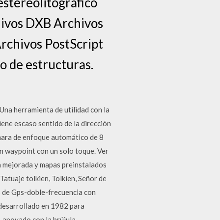
estereolitográfico
hivos DXB Archivos
chivos PostScript
o de estructuras.
na herramienta de utilidad con la
tiene escaso sentido de la dirección
ámara de enfoque automático de 8
n waypoint con un solo toque. Ver
 mejorada y mapas preinstalados
Tatuaje tolkien, Tolkien, Señor de
s de Gps-doble-frecuencia con
desarrollado en 1982 para
 apoyado con la brújula