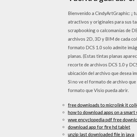
Bienvenido a CindyArtGraphic: ¡ tu
atractivos y originales para sus t
scrapbooking o calcomanías de DE
archivos 2D, 3D y BIM de cada co
formato DCS 1.0 solo admite imág
planas. (Estas tintas planas apare
recorte de archivos DCS 1.0 y DCS 
ubicación del archivo que desea imp
Si no ve el formato de archivo que
formato que Visio pueda abrir.
free downloads to microlink it col
how to download apps on a smart
wwe encyclopedia pdf free downl
download app for fire hd tablet
unzip last downloaded file in java