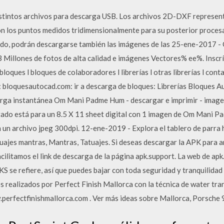
istintos archivos para descarga USB. Los archivos 2D-DXF representa
n los puntos medidos tridimensionalmente para su posterior procesa
ido, podrán descargarse también las imágenes de las 25-ene-2017 - 
 Millones de fotos de alta calidad e imágenes Vectores% ee%. Insc
oques l bloques de colaboradores l librerías l otras librerías l conta
loquesautocad.com: ir a descarga de bloques: Librerías Bloques Au
rga instantánea Om Mani Padme Hum - descargar e imprimir - imagen 
stado está para un 8.5 X 11 sheet digital con 1 imagen de Om Mani 
n un archivo jpeg 300dpi. 12-ene-2019 - Explora el tablero de parra
tuajes mantras, Mantras, Tatuajes. Si deseas descargar la APK para 
ilitamos el link de descarga de la página apk.support. La web de ap
S se refiere, así que puedes bajar con toda seguridad y tranquilidad
realizados por Perfect Finish Mallorca con la técnica de water trans
perfectfinishmallorca.com . Ver más ideas sobre Mallorca, Porsche 