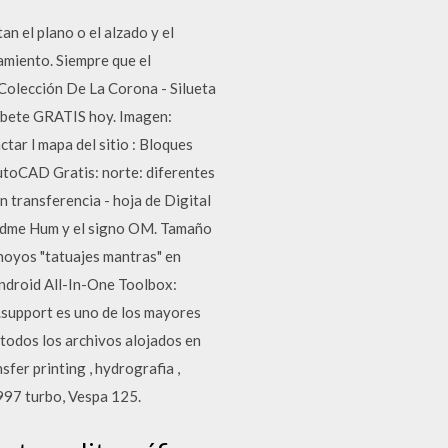
n el plano o el alzado y el
miento. Siempre que el
Colección De La Corona - Silueta
ríbete GRATIS hoy. Imagen:
ctar l mapa del sitio : Bloques
toCAD Gratis: norte: diferentes
transferencia - hoja de Digital
Padme Hum y el signo OM. Tamaño
 hoyos "tatuajes mantras" en
android All-In-One Toolbox:
k.support es uno de los mayores
 todos los archivos alojados en
fer printing , hydrografia ,
997 turbo, Vespa 125.