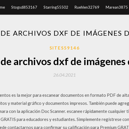
me
Stogsdill53167
Starring55502
Ruehlen32769
Marean3875
DE ARCHIVOS DXF DE IMÁGENES 
SITES59146
de archivos dxf de imágenes 
26.04.2021
entos es la mejor para escanear documentos en formato PDF de alta
itos y material gráfico y documentos impresos. También puede agreg
mara con la aplicación Doc Scanner. escanee rápidamente cualquier t
 GRATIS para educadores y estudiantes. Simplemente regístrese con 
uede contactarnos para confirmar su calificación para Premium GRATI