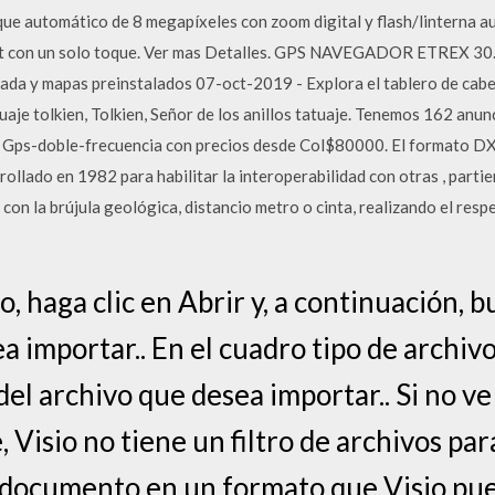
ue automático de 8 megapíxeles con zoom digital y flash/linterna a
nt con un solo toque. Ver mas Detalles. GPS NAVEGADOR ETREX 30.
orada y mapas preinstalados 07-oct-2019 - Explora el tablero de cabe
uaje tolkien, Tolkien, Señor de los anillos tatuaje. Tenemos 162 anu
e Gps-doble-frecuencia con precios desde Col$80000. El formato DX
ollado en 1982 para habilitar la interoperabilidad con otras , part
la brújula geológica, distancio metro o cinta, realizando el resp
o, haga clic en Abrir y, a continuación, 
a importar.. En el cuadro tipo de archivo,
el archivo que desea importar.. Si no ve
 Visio no tiene un filtro de archivos pa
 documento en un formato que Visio pue