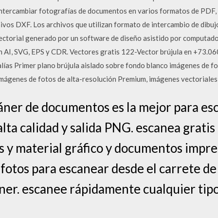
intercambiar fotografías de documentos en varios formatos de PDF, 
vos DXF. Los archivos que utilizan formato de intercambio de dibujo
ectorial generado por un software de diseño asistido por computado
 AI, SVG, EPS y CDR. Vectores gratis 122-Vector brújula en +73.060
alías Primer plano brújula aislado sobre fondo blanco imágenes de 
mágenes de fotos de alta-resolución Premium, imágenes vectoriales 
cáner de documentos es la mejor para 
lta calidad y salida PNG. escanea gratis
s y material gráfico y documentos impr
fotos para escanear desde el carrete de 
ner. escanee rápidamente cualquier ti