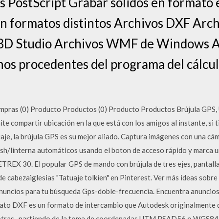
s PostScript Grabar sólidos en formato 
on formatos distintos Archivos DXF Arc
3D Studio Archivos WMF de Windows Ar
nos procedentes del programa del cálcul
mpras (0) Producto Productos (0) Producto Productos Brújula GPS, U
te compartir ubicación en la que está con los amigos al instante, si 
viaje, la brújula GPS es su mejor aliado. Captura imágenes con una c
ash/linterna automáticos usando el boton de acceso rápido y marca u
X 30. El popular GPS de mando con brújula de tres ejes, pantalla
e cabezaiglesias "Tatuaje tolkien" en Pinterest. Ver más ideas sobre 
anuncios para tu búsqueda Gps-doble-frecuencia. Encuentra anuncio
ato DXF es un formato de intercambio que Autodesk originalmente 
n otras , partiendo de la toma de coordenadas UTM PSAD56 o WGS84,