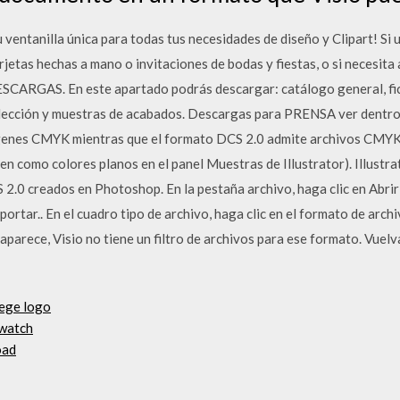
 ventanilla única para todas tus necesidades de diseño y Clipart! Si
arjetas hechas a mano o invitaciones de bodas y fiestas, o si necesit
SCARGAS. En este apartado podrás descargar: catálogo general, fic
lección y muestras de acabados. Descargas para PRENSA ver dentr
enes CMYK mientras que el formato DCS 2.0 admite archivos CMYK m
cen como colores planos en el panel Muestras de Illustrator). Illustr
2.0 creados en Photoshop. En la pestaña archivo, haga clic en Abrir 
ortar.. En el cuadro tipo de archivo, haga clic en el formato de arch
 aparece, Visio no tiene un filtro de archivos para ese formato. Vuel
lege logo
 watch
oad