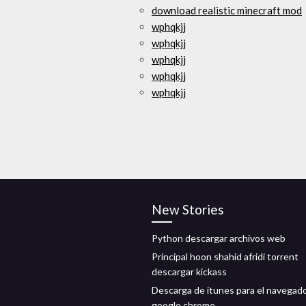
download realistic minecraft mod
wphqkjj
wphqkjj
wphqkjj
wphqkjj
wphqkjj
New Stories
Python descargar archivos web
Principal hoon shahid afridi torrent
descargar kickass
Descarga de itunes para el navegad
google chrome