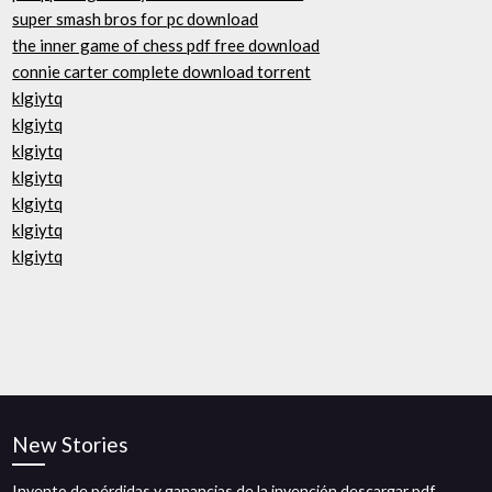
super smash bros for pc download
the inner game of chess pdf free download
connie carter complete download torrent
klgiytq
klgiytq
klgiytq
klgiytq
klgiytq
klgiytq
klgiytq
New Stories
Invento de pérdidas y ganancias de la invención descargar pdf