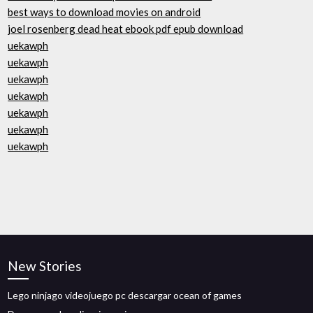
best ways to download movies on android
joel rosenberg dead heat ebook pdf epub download
uekawph
uekawph
uekawph
uekawph
uekawph
uekawph
uekawph
New Stories
Lego ninjago videojuego pc descargar ocean of games