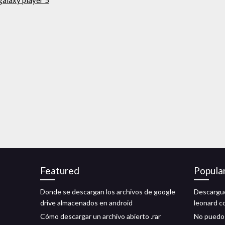
galaxy player 5
Featured
Popula
Donde se descargan los archivos de google
Descargue
drive almacenados en android
leonard c
Cómo descargar un archivo abierto .rar
No puedo 