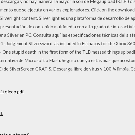
 descarga y no hay manera, la mayoría son de Megaupload (R.I.P ) o s
mento que se ejecuta en varios exploradores. Click on the download b
Silverlight content. Silverlight es una plataforma de desarrollo de a
 presentación de contenido multimedia con alto grado de interactivi
a Silver en PC. Consulta aquí las especificaciones técnicas del sist
4 · Judgement Silversword, as included in Eschatos for the Xbox 36
 - One stupid death in the first form of the TLB messed things up bad
lternativa de Microsoft a Flash. Seguro que ya estás más que acost
 de SilverScreen GRATIS. Descarga libre de virus y 100 % limpia. 
f toledo pdf
l.