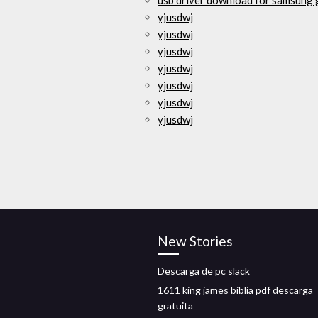
usb driver download for samsung 
yjusdwj
yjusdwj
yjusdwj
yjusdwj
yjusdwj
yjusdwj
yjusdwj
New Stories
Descarga de pc slack
1611 king james biblia pdf descarga
gratuita