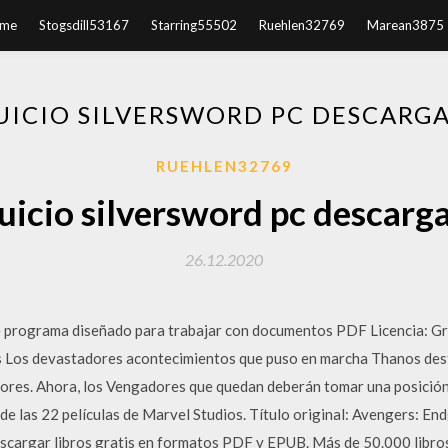
me
Stogsdill53167
Starring55502
Ruehlen32769
Marean3875
UICIO SILVERSWORD PC DESCARG
RUEHLEN32769
uicio silversword pc descarg
26.12.2020
te programa diseñado para trabajar con documentos PDF Licencia: 
os devastadores acontecimientos que puso en marcha Thanos destr
adores. Ahora, los Vengadores que quedan deberán tomar una posición
de las 22 películas de Marvel Studios. Título original: Avengers: E
argar libros gratis en formatos PDF y EPUB. Más de 50.000 libros 