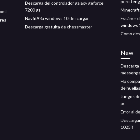
pero teng
Descarga del controlador galaxy geforce
7200 gs
Minecraft
 xml
Navfit98a windows 10 descargar
Escáner d
ores
windows 
Descarga gratuita de chessmaster
Como desc
New
Descarga 
messeng
Hp compaq
de huellas
Juegos de
pc
Error al d
Descargar
1025if