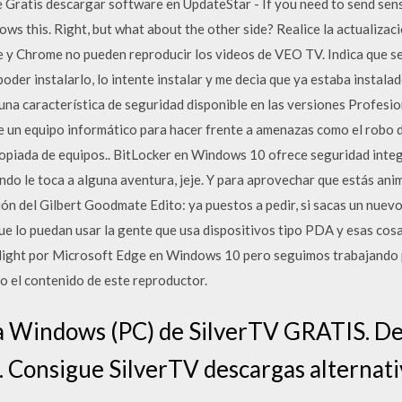
 Gratis descargar software en UpdateStar - If you need to send sens
nows this. Right, but what about the other side? Realice la actualiza
y Chrome no pueden reproducir los videos de VEO TV. Indica que se
oder instalarlo, lo intente instalar y me decia que ya estaba instalado
 una característica de seguridad disponible en las versiones Profesi
 de un equipo informático para hacer frente a amenazas como el robo 
propiada de equipos.. BitLocker en Windows 10 ofrece seguridad inte
ando le toca a alguna aventura, jeje. Y para aprovechar que estás an
ión del Gilbert Goodmate Edito: ya puestos a pedir, si sacas un nuev
ue lo puedan usar la gente que usa dispositivos tipo PDA y esas cos
rlight por Microsoft Edge en Windows 10 pero seguimos trabajando p
o el contenido de este reproductor.
a Windows (PC) de SilverTV GRATIS. De
a. Consigue SilverTV descargas alternati