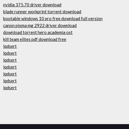
nvidia 375.70 driver download
blade runner workprint torrent download
bootable windows 10 pro free download full version
canon pixma mg 2922 driver download
download torrent hero academia ost
kill team elites pdf download free
lqdsert
lqdsert
lqdsert
lqdsert
lqdsert
lqdsert
lqdsert