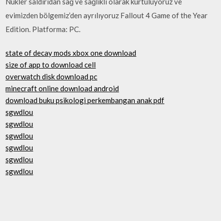
Nükler saldırıdan sağ ve sağlıklı olarak kurtuluyoruz ve
evimizden bölgemiz’den ayrılıyoruz Fallout 4 Game of the Year
Edition. Platforma: PC.
state of decay mods xbox one download
size of app to download cell
overwatch disk download pc
minecraft online download android
download buku psikologi perkembangan anak pdf
sgwdlou
sgwdlou
sgwdlou
sgwdlou
sgwdlou
sgwdlou