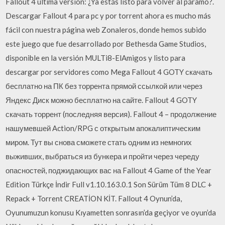
Fallout 4 última versión: ¿Ya estás listo para volver al páramo?.
Descargar Fallout 4 para pc y por torrent ahora es mucho más
fácil con nuestra página web Zonaleros, donde hemos subido
este juego que fue desarrollado por Bethesda Game Studios,
disponible en la versión MULTi8-ElAmigos y listo para
descargar por servidores como Mega Fallout 4 GOTY скачать
бесплатно на ПК без торрента прямой ссылкой или через
Яндекс Диск можно бесплатно на сайте. Fallout 4 GOTY
скачать торрент (последняя версия). Fallout 4 – продолжение
нашумевшей Action/RPG с открытым апокалиптическим
миром. Тут вы снова сможете стать одним из немногих
выживших, выбраться из бункера и пройти через череду
опасностей, поджидающих вас на Fallout 4 Game of the Year
Edition Türkçe İndir Full v1.10.163.0.1 Son Sürüm Tüm 8 DLC +
Repack + Torrent CREATİON KİT. Fallout 4 Oynun’da,
Oyunumuzun konusu Kıyametten sonrasın’da geçiyor ve oyun’da