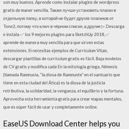
son muy buenos. Aprende como instalar plugins de wordpress
gratis de maner sencilla. Также лучше установить плагин в
отдельную папку, в которой не будет других плагинов от
Tone2, потому что ключ в чёрном списке, а другие ▷ Descarga
e instala ✅ los 9 mejores plugins para SketchUp 2018, ✅
aprende de manera muy sencilla para que sirven estas
extensiones. Si necesitas ejemplos de Curriculum Vitae,
descargar plantillas de currículum gratis es fácil. Baja modelos
de CV gratis y modifica cada En la mitología griega, Némesis
(llamada Ramnusia, “la diosa de Ramnunte” en el santuario que
tiene en esta ciudad del Ática) es la diosa de la justicia
retributiva, la solidaridad, la venganza, el equilibrio y la fortuna.
Aprovecha esta herramienta gratis para crear mapas mentales,
que es súper fácil de usar y completamente online.
EaseUS Download Center helps you