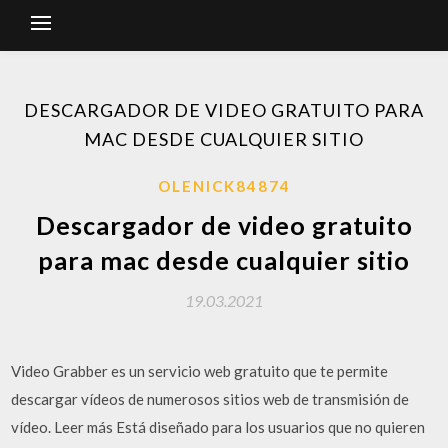
DESCARGADOR DE VIDEO GRATUITO PARA
MAC DESDE CUALQUIER SITIO
OLENICK84874
Descargador de video gratuito
para mac desde cualquier sitio
19.03.2021
Video Grabber es un servicio web gratuito que te permite
descargar vídeos de numerosos sitios web de transmisión de
vídeo. Leer más Está diseñado para los usuarios que no quieren