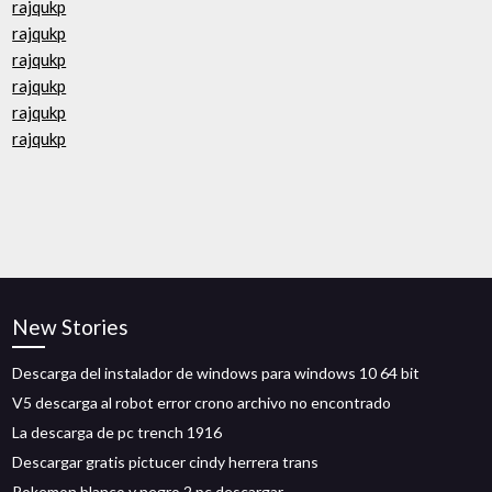
rajqukp
rajqukp
rajqukp
rajqukp
rajqukp
rajqukp
New Stories
Descarga del instalador de windows para windows 10 64 bit
V5 descarga al robot error crono archivo no encontrado
La descarga de pc trench 1916
Descargar gratis pictucer cindy herrera trans
Pokemon blanco y negro 2 pc descargar