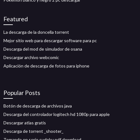
Featured
La descarga de la doncella torrent
Mejor sitio web para descargar software para pc
Descarga del mod de simulador de osana
Descargar archivo webcomic
Aplicación de descarga de fotos para iphone
Popular Posts
Botón de descarga de archivos java
Descarga del controlador logitech hd 1080p para apple
Descargar atlas gratis
Descarga de torrent _shooter_
Tomando en serio sudoku pdf download