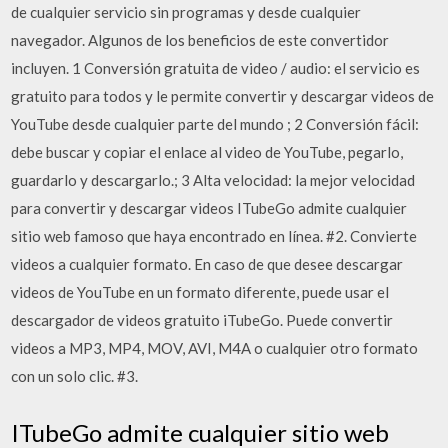
de cualquier servicio sin programas y desde cualquier
navegador. Algunos de los beneficios de este convertidor
incluyen. 1 Conversión gratuita de video / audio: el servicio es
gratuito para todos y le permite convertir y descargar videos de
YouTube desde cualquier parte del mundo ; 2 Conversión fácil:
debe buscar y copiar el enlace al video de YouTube, pegarlo,
guardarlo y descargarlo.; 3 Alta velocidad: la mejor velocidad
para convertir y descargar videos ITubeGo admite cualquier
sitio web famoso que haya encontrado en línea. #2. Convierte
videos a cualquier formato. En caso de que desee descargar
videos de YouTube en un formato diferente, puede usar el
descargador de videos gratuito iTubeGo. Puede convertir
videos a MP3, MP4, MOV, AVI, M4A o cualquier otro formato
con un solo clic. #3.
ITubeGo admite cualquier sitio web