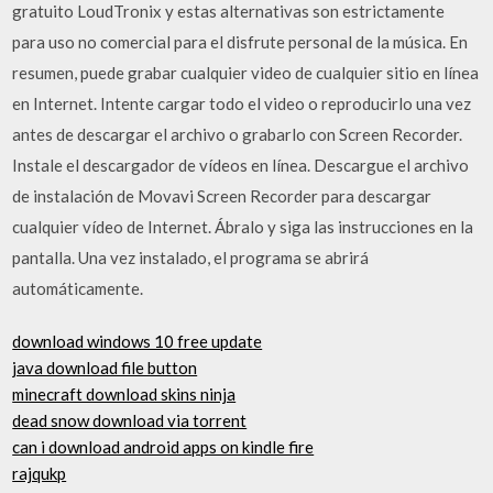
gratuito LoudTronix y estas alternativas son estrictamente
para uso no comercial para el disfrute personal de la música. En
resumen, puede grabar cualquier video de cualquier sitio en línea
en Internet. Intente cargar todo el video o reproducirlo una vez
antes de descargar el archivo o grabarlo con Screen Recorder.
Instale el descargador de vídeos en línea. Descargue el archivo
de instalación de Movavi Screen Recorder para descargar
cualquier vídeo de Internet. Ábralo y siga las instrucciones en la
pantalla. Una vez instalado, el programa se abrirá
automáticamente.
download windows 10 free update
java download file button
minecraft download skins ninja
dead snow download via torrent
can i download android apps on kindle fire
rajqukp