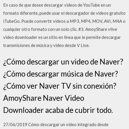
En caso de que desee descargar videos de YouTube en un
formato diferente, puede usar el descargador de videos gratuito
iTubeGo. Puede convertir videos a MP3, MP4, MOV, AVI, M4A o
cualquier otro formato con un solo clic. #3. AmoyShare vlive
video downloader es un sitio en línea que le permite descargar
transmisiones de música y video desde V Live.
¿Cómo descargar un video de Naver?
¿Cómo descargar música de Naver?
¿Cómo ver Naver TV sin conexión?
AmoyShare Naver Video
Downloader acaba de cubrir todo.
27/06/2019 Cómo descargar un vídeo integrado desde