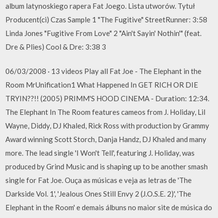
album latynoskiego rapera Fat Joego. Lista utworów. Tytuł
Producent(ci) Czas Sample 1 "The Fugitive" StreetRunner: 3:58
Linda Jones "Fugitive From Love" 2 "Ain't Sayin' Nothin'" (feat.
Dre & Plies) Cool & Dre: 3:38 3
06/03/2008 · 13 videos Play all Fat Joe - The Elephant in the
Room MrUnification1 What Happened In GET RICH OR DIE
TRYIN??!! (2005) PRIMM'S HOOD CINEMA - Duration: 12:34.
The Elephant In The Room features cameos from J. Holiday, Lil
Wayne, Diddy, DJ Khaled, Rick Ross with production by Grammy
Award winning Scott Storch, Danja Handz, DJ Khaled and many
more. The lead single 'I Won't Tell', featuring J. Holiday, was
produced by Grind Music and is shaping up to be another smash
single for Fat Joe. Ouça as músicas e veja as letras de 'The
Darkside Vol. 1', 'Jealous Ones Still Envy 2 (J.O.S.E. 2)', 'The
Elephant in the Room' e demais álbuns no maior site de música do