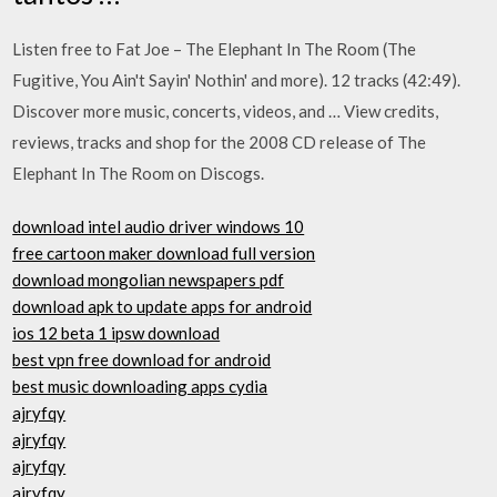
Listen free to Fat Joe – The Elephant In The Room (The
Fugitive, You Ain't Sayin' Nothin' and more). 12 tracks (42:49).
Discover more music, concerts, videos, and … View credits,
reviews, tracks and shop for the 2008 CD release of The
Elephant In The Room on Discogs.
download intel audio driver windows 10
free cartoon maker download full version
download mongolian newspapers pdf
download apk to update apps for android
ios 12 beta 1 ipsw download
best vpn free download for android
best music downloading apps cydia
ajryfqy
ajryfqy
ajryfqy
ajryfqy