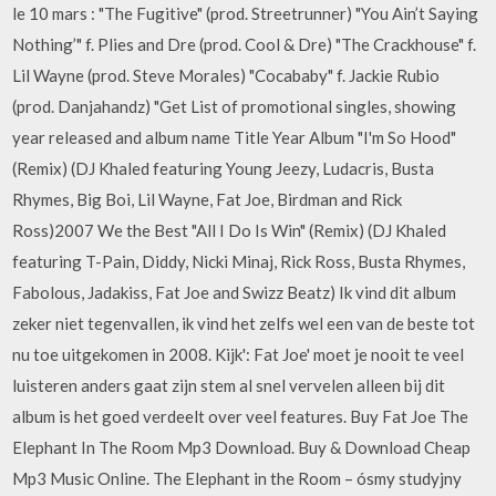
le 10 mars : "The Fugitive" (prod. Streetrunner) "You Ain’t Saying
Nothing’" f. Plies and Dre (prod. Cool & Dre) "The Crackhouse" f.
Lil Wayne (prod. Steve Morales) "Cocababy" f. Jackie Rubio
(prod. Danjahandz) "Get List of promotional singles, showing
year released and album name Title Year Album "I'm So Hood"
(Remix) (DJ Khaled featuring Young Jeezy, Ludacris, Busta
Rhymes, Big Boi, Lil Wayne, Fat Joe, Birdman and Rick
Ross)2007 We the Best "All I Do Is Win" (Remix) (DJ Khaled
featuring T-Pain, Diddy, Nicki Minaj, Rick Ross, Busta Rhymes,
Fabolous, Jadakiss, Fat Joe and Swizz Beatz) Ik vind dit album
zeker niet tegenvallen, ik vind het zelfs wel een van de beste tot
nu toe uitgekomen in 2008. Kijk': Fat Joe' moet je nooit te veel
luisteren anders gaat zijn stem al snel vervelen alleen bij dit
album is het goed verdeelt over veel features. Buy Fat Joe The
Elephant In The Room Mp3 Download. Buy & Download Cheap
Mp3 Music Online. The Elephant in the Room – ósmy studyjny