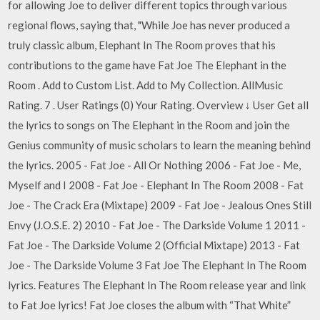
for allowing Joe to deliver different topics through various
regional flows, saying that, "While Joe has never produced a
truly classic album, Elephant In The Room proves that his
contributions to the game have Fat Joe The Elephant in the
Room . Add to Custom List. Add to My Collection. AllMusic
Rating. 7 . User Ratings (0) Your Rating. Overview ↓ User Get all
the lyrics to songs on The Elephant in the Room and join the
Genius community of music scholars to learn the meaning behind
the lyrics. 2005 - Fat Joe - All Or Nothing 2006 - Fat Joe - Me,
Myself and I 2008 - Fat Joe - Elephant In The Room 2008 - Fat
Joe - The Crack Era (Mixtape) 2009 - Fat Joe - Jealous Ones Still
Envy (J.O.S.E. 2) 2010 - Fat Joe - The Darkside Volume 1 2011 -
Fat Joe - The Darkside Volume 2 (Official Mixtape) 2013 - Fat
Joe - The Darkside Volume 3 Fat Joe The Elephant In The Room
lyrics. Features The Elephant In The Room release year and link
to Fat Joe lyrics! Fat Joe closes the album with “That White”