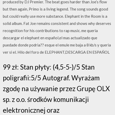
produced by DJ Premier. The beat goes harder than Joe’s flow
but then again, Primo is a living legend. The song sounds good
but could really use more substance. Elephant in the Room is a
solid album. Fat Joe remains consistent and shows why deserves
recognition for his contributions to rap music. me queria
descargar el elephant en español,el mas actualizado que
puedade donde podria?? esque el emule me baja a 8 kb/s y queria
ver si el. Hilo del foro de ELEPHANT,DESCARGA EN ESPAÑOL
99 zł: Stan płyty: (4,5-5-)/5 Stan
poligrafii:5/5 Autograf. Wyrażam
zgodę na używanie przez Grupę OLX
sp. z o.o. środków komunikacji
elektronicznej oraz