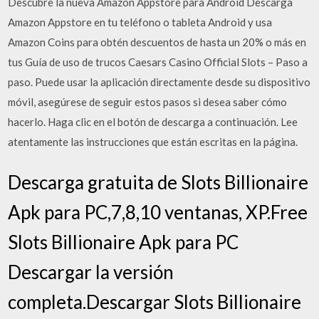
Descubre la nueva Amazon Appstore para Android Descarga
Amazon Appstore en tu teléfono o tableta Android y usa
Amazon Coins para obtén descuentos de hasta un 20% o más en
tus Guía de uso de trucos Caesars Casino Official Slots – Paso a
paso. Puede usar la aplicación directamente desde su dispositivo
móvil, asegúrese de seguir estos pasos si desea saber cómo
hacerlo. Haga clic en el botón de descarga a continuación. Lee
atentamente las instrucciones que están escritas en la página.
Descarga gratuita de Slots Billionaire
Apk para PC,7,8,10 ventanas, XP.Free
Slots Billionaire Apk para PC
Descargar la versión
completa.Descargar Slots Billionaire