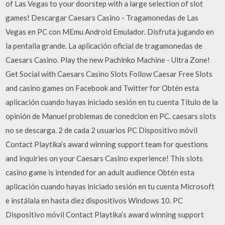
of Las Vegas to your doorstep with a large selection of slot
games! Descargar Caesars Casino - Tragamonedas de Las
Vegas en PC con MEmu Android Emulador. Disfruta jugando en
la pentalla grande. La aplicación oficial de tragamonedas de
Caesars Casino. Play the new Pachinko Machine - Ultra Zone!
Get Social with Caesars Casino Slots Follow Caesar Free Slots
and casino games on Facebook and Twitter for Obtén esta
aplicación cuando hayas iniciado sesión en tu cuenta Título de la
opinión de Manuel problemas de conedcion en PC. caesars slots
no se descarga. 2 de cada 2 usuarios PC Dispositivo móvil
Contact Playtika’s award winning support team for questions
and inquiries on your Caesars Casino experience! This slots
casino game is intended for an adult audience Obtén esta
aplicación cuando hayas iniciado sesión en tu cuenta Microsoft
e instálala en hasta diez dispositivos Windows 10. PC
Dispositivo móvil Contact Playtika’s award winning support