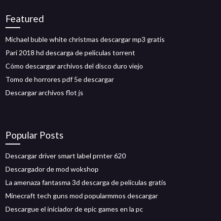
Featured
Michael buble white christmas descargar mp3 gratis
Pari 2018 hd descarga de películas torrent
Cómo descargar archivos del disco duro viejo
Tomo de horrores pdf 5e descargar
Descargar archivos flot js
Popular Posts
Descargar driver smart label prnter 620
Descargador de mod wokshop
La amenaza fantasma 3d descarga de películas gratis
Minecraft tech guns mod popularmmos descargar
Descargue el iniciador de epic games en la pc