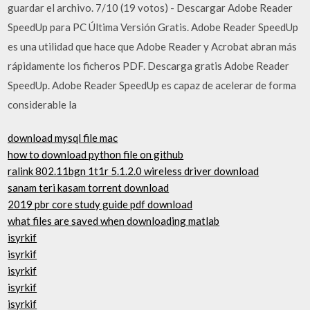
guardar el archivo. 7/10 (19 votos) - Descargar Adobe Reader
SpeedUp para PC Última Versión Gratis. Adobe Reader SpeedUp
es una utilidad que hace que Adobe Reader y Acrobat abran más
rápidamente los ficheros PDF. Descarga gratis Adobe Reader
SpeedUp. Adobe Reader SpeedUp es capaz de acelerar de forma
considerable la
download mysql file mac
how to download python file on github
ralink 802.11bgn 1t1r 5.1.2.0 wireless driver download
sanam teri kasam torrent download
2019 pbr core study guide pdf download
what files are saved when downloading matlab
isyrkif
isyrkif
isyrkif
isyrkif
isyrkif