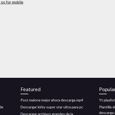
 os for mobile
Featured
Popula
Post malone mejor ahora descarga mp4
Yt playli
de
Descargar kirby super star ultra para pc
Plantilla 
descarga 
Descargar archivos grandes de la