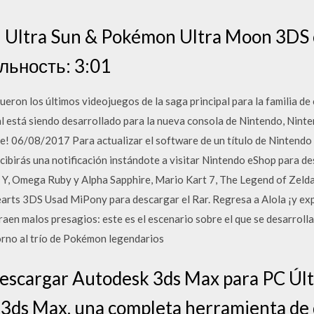
Ultra Sun & Pokémon Ultra Moon 3DS 
льность: 3:01
eron los últimos videojuegos de la saga principal para la familia de
pal está siendo desarrollado para la nueva consola de Nintendo, Nin
vee! 06/08/2017 Para actualizar el software de un título de Nintend
Recibirás una notificación instándote a visitar Nintendo eShop para de
 Y, Omega Ruby y Alpha Sapphire, Mario Kart 7, The Legend of Zeld
earts 3DS Usad MiPony para descargar el Rar. Regresa a Alola ¡y ex
traen malos presagios: este es el escenario sobre el que se desarroll
orno al trío de Pokémon legendarios
Descargar Autodesk 3ds Max para PC Últ
3ds Max, una completa herramienta de 