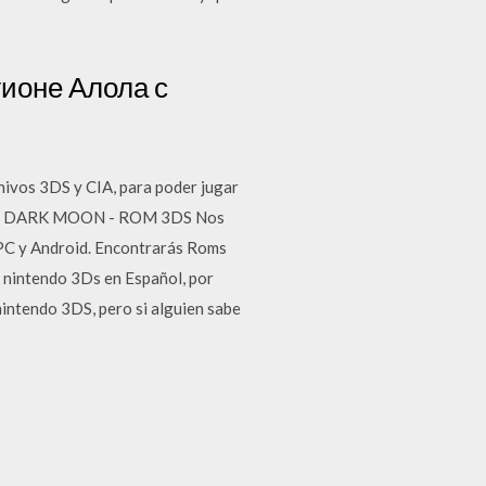
гионе Алола с
ivos 3DS y CIA, para poder jugar
 2 : DARK MOON - ROM 3DS Nos
PC y Android. Encontrarás Roms
 nintendo 3Ds en Español, por
nintendo 3DS, pero si alguien sabe