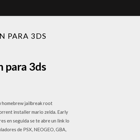
N PARA 3DS
n para 3ds
w homebrew jailbreak root
rent installer mario zelda. Early
s en seguida se te abre un link lo
emuladores de PSX, NEOGEO, GBA,