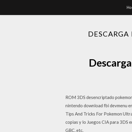
Ho
DESCARGA 
Descarga 
ROM 3DS desencriptado pokemon ult
nintendo download fbi devmenu emu
Tips And Tricks For Pokemon Ultra
copias y lo Juegos CIA para 3DS 
GBC, etc.