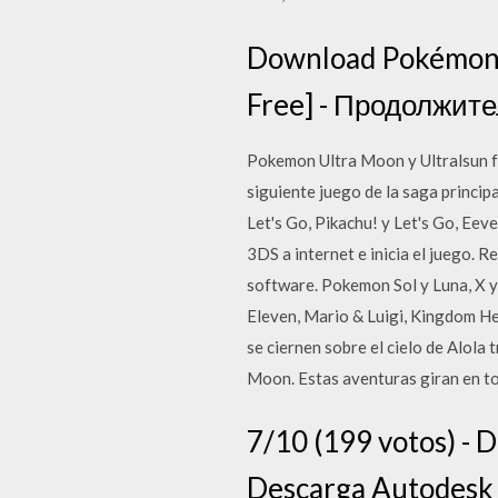
Download Pokémon 
Free] - Продолжите
Pokemon Ultra Moon y Ultralsun fu
siguiente juego de la saga princi
Let's Go, Pikachu! y Let's Go, Ee
3DS a internet e inicia el juego. 
software. Pokemon Sol y Luna, X y
Eleven, Mario & Luigi, Kingdom H
se ciernen sobre el cielo de Alola 
Moon. Estas aventuras giran en t
7/10 (199 votos) - 
Descarga Autodesk 