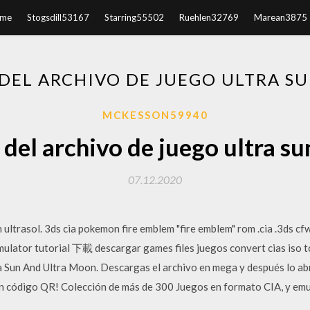
me
Stogsdill53167
Starring55502
Ruehlen32769
Marean3875
DEL ARCHIVO DE JUEGO ULTRA SU
MCKESSON59940
del archivo de juego ultra su
07.12.2020
rasol. 3ds cia pokemon fire emblem "fire emblem" rom .cia .3ds cf
lator tutorial 下載 descargar games files juegos convert cias iso tor
 Sun And Ultra Moon. Descargas el archivo en mega y después lo abre
en código QR! Colección de más de 300 Juegos en formato CIA, y 