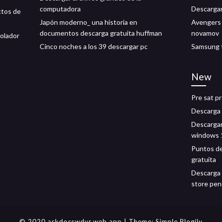
computadora
Descargar
ctos de
Japón moderno_ una historia en
Avengers 
documentos descarga gratuita huffman
novamov
rolador
Cinco noches a los 39 descargar pc
Samsung t
New
Pre sat p
Descarga 
Descargar
windows 
Puntos de
gratuita
Descarga 
store pen
© 2020 askdocswdvr.web.app
| Theme:
Simple Blogily