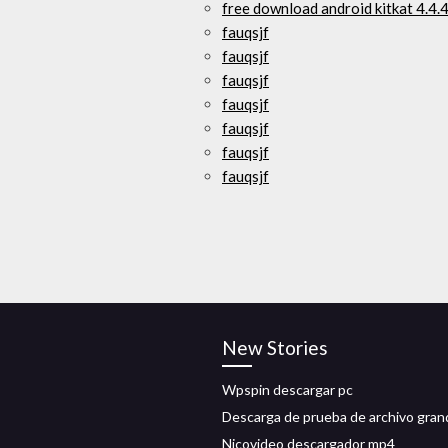
free download android kitkat 4.4.4
fauqsjf
fauqsjf
fauqsjf
fauqsjf
fauqsjf
fauqsjf
fauqsjf
New Stories
Wpspin descargar pc
Descarga de prueba de archivo gran
Nicovideo descargador mp4