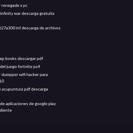
 renegade x pc
infinity war descarga gratuita
27a300 inf descarga de archivos
rep books descargar pdf
del juego fortnite ps4
 dumpper wifi hacker para
10
 acupuntura pdf descarga
de aplicaciones de google play
diente