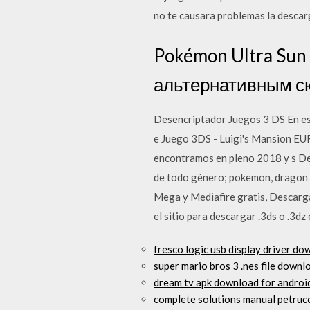
no te causara problemas la descarg
Pokémon Ultra Sun
альтернативным с
Desencriptador Juegos 3 DS En es
e Juego 3DS - Luigi's Mansion
encontramos en pleno 2018 y s D
de todo género; pokemon, dragon b
Mega y Mediafire gratis, Descarga
el sitio para descargar .3ds o .3d
fresco logic usb display driver d
super mario bros 3 .nes file downl
dream tv apk download for androi
complete solutions manual petruc