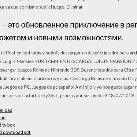
a ya que yo mismo subí el juego. Eliminar.
 — это обновленное приключение в ре
южетом и новыми возможностями.
te Post encontrarás y podrás descargar un desencriptador para arch
 EUR Luigi's Mansion EUR TAMBIÉN DESCARGA: LUIGI'S MANSION
escargar Juegos Roms de Nintendo 3DS Desencriptados para Citra 
all, fire emblem, mario bros y mas. Descarga Roms de nintendo Ds y
 Juegos de PC, Juegos de pc español A mi hijo y yo nos gusta jugar 
z eur roms al cartucho sky3ds+, gracias por sus ayudas! 18/07/2019
ownload
oad
d tv box
ci download pdf