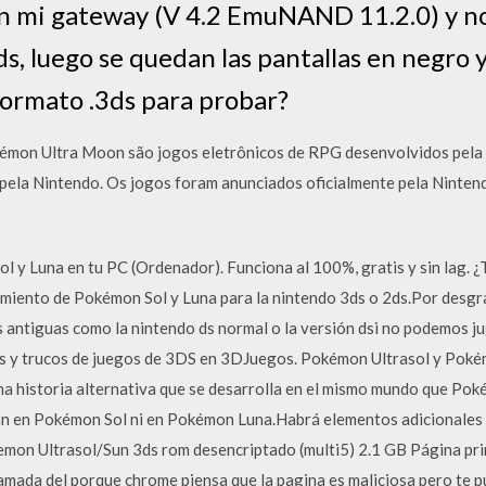
n mi gateway (V 4.2 EmuNAND 11.2.0) y no
ds, luego se quedan las pantallas en negro y
formato .3ds para probar?
émon Ultra Moon são jogos eletrônicos de RPG desenvolvidos pela 
ela Nintendo. Os jogos foram anunciados oficialmente pela Nintend
 y Luna en tu PC (Ordenador). Funciona al 100%, gratis y sin lag. ¿
zamiento de Pokémon Sol y Luna para la nintendo 3ds o 2ds.Por desgr
antiguas como la nintendo ds normal o la versión dsi no podemos j
os y trucos de juegos de 3DS en 3DJuegos. Pokémon Ultrasol y Pokém
a historia alternativa que se desarrolla en el mismo mundo que Po
 en Pokémon Sol ni en Pokémon Luna.Habrá elementos adicionales qu
on Ultrasol/Sun 3ds rom desencriptado (multi5) 2.1 GB Página princ
llamada del porque chrome piensa que la pagina es maliciosa pero te 