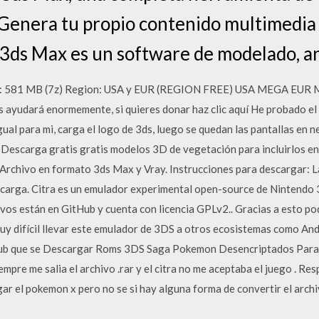
 Genera tu propio contenido multimedia
 3ds Max es un software de modelado, a
eso: 581 MB (7z) Region: USA y EUR (REGION FREE) USA MEGA EUR 
s ayudará enormemente, si quieres donar haz clic aquí He probado el
l para mi, carga el logo de 3ds, luego se quedan las pantallas en ne
 Descarga gratis gratis modelos 3D de vegetación para incluirlos en
 Archivo en formato 3ds Max y Vray. Instrucciones para descargar: L
descarga. Citra es un emulador experimental open-source de Nintendo 
vos están en GitHub y cuenta con licencia GPLv2.. Gracias a esto p
uy difícil llevar este emulador de 3DS a otros ecosistemas como And
Hub que se Descargar Roms 3DS Saga Pokemon Desencriptados Para 
iempre me salia el archivo .rar y el citra no me aceptaba el juego . R
gar el pokemon x pero no se si hay alguna forma de convertir el archi