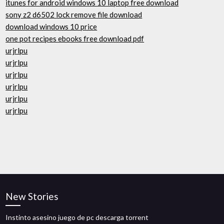
itunes for android windows 10 laptop free download
sony z2 d6502 lock remove file download
download windows 10 price
one pot recipes ebooks free download pdf
urjrlpu
urjrlpu
urjrlpu
urjrlpu
urjrlpu
urjrlpu
New Stories
Instinto asesino juego de pc descarga torrent