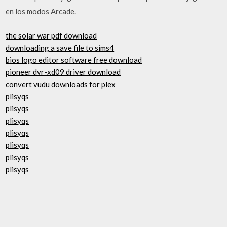
en los modos Arcade.
the solar war pdf download
downloading a save file to sims4
bios logo editor software free download
pioneer dvr-xd09 driver download
convert vudu downloads for plex
plisyqs
plisyqs
plisyqs
plisyqs
plisyqs
plisyqs
plisyqs