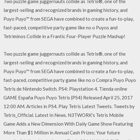
Two puzzle game juggernauts collide as Tetris®, one of the
largest-selling and recognized brands in gaming history, and
Puyo Puyo™ from SEGA have combined to create a fun-to-play,
fast-paced, competitive party game like no o Puyos and
Tetriminos Collide in a Frantic Four-Player Puzzle Mashup!
Two puzzle game juggernauts collide as Tetris®, one of the
largest-selling and recognized brands in gaming history, and
Puyo Puyo™ from SEGA have combined to create a fun-to-play,
fast-paced, competitive party game like no o Compra Puyo Puyo
Tetris de Nintendo Switch. PS4: Playstation 4. Tienda online
GAME España Puyo Puyo Tetris (PS4) Released April 25, 2017
12:00 AM. Articles in PS4. Play Tetris Latest Tweets. Tweets by
Tetris_Official. Latest In News. N3TWORK's Tetris Mobile
Game Adds a New Dimension With Daily Game Show Featuring
More Than $1 Million in Annual Cash Prizes; Your future