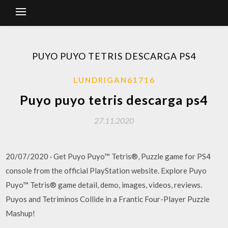
PUYO PUYO TETRIS DESCARGA PS4
LUNDRIGAN61716
Puyo puyo tetris descarga ps4
27.11.2020
20/07/2020 · Get Puyo Puyo™ Tetris®, Puzzle game for PS4
console from the official PlayStation website. Explore Puyo
Puyo™ Tetris® game detail, demo, images, videos, reviews.
Puyos and Tetriminos Collide in a Frantic Four-Player Puzzle
Mashup!