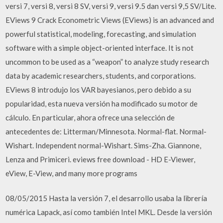
versi 7, versi 8, versi 8 SV, versi 9, versi 9.5 dan versi 9,5 SV/Lite.
EViews 9 Crack Econometric Views (EViews) is an advanced and
powerful statistical, modeling, forecasting, and simulation
software with a simple object-oriented interface. It is not
uncommon to be used as a “weapon” to analyze study research
data by academic researchers, students, and corporations.
EViews 8 introdujo los VAR bayesianos, pero debido a su
popularidad, esta nueva versión ha modificado su motor de
cálculo. En particular, ahora ofrece una selección de
antecedentes de: Litterman/Minnesota. Normal-flat. Normal-
Wishart. Independent normal-Wishart. Sims-Zha. Giannone,
Lenza and Primiceri. eviews free download - HD E-Viewer,
eView, E-View, and many more programs
08/05/2015 Hasta la versión 7, el desarrollo usaba la librería
numérica Lapack, así como también Intel MKL. Desde la versión