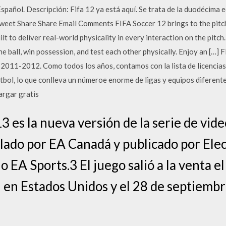
Español. Descripción: Fifa 12 ya está aquí. Se trata de la duodécima e
 Tweet Share Share Email Comments FIFA Soccer 12 brings to the pit
lt to deliver real-world physicality in every interaction on the pitc
e ball, win possession, and test each other physically. Enjoy an […] 
a 2011-2012. Como todos los años, contamos con la lista de licenci
tbol, lo que conlleva un númeroe enorme de ligas y equipos diferente
argar gratis
3 es la nueva versión de la serie de vid
llado por EA Canadá y publicado por Elec
o EA Sports.3 El juego salió a la venta el
en Estados Unidos y el 28 de septiemb