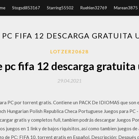
me
Stogsdill53167
Starring55502
Ruehlen32769
Marean3875
 PC FIFA 12 DESCARGA GRATUITA
LOTZER20628
 pc fifa 12 descarga gratuita
29.04.2021
ra PC por torrent gratis. Contiene un PACK De IDIOMAS que son 
ench Hungarian Polish Republica Checa Portuguese Juegos para PC
cargar gratis y completos full, tambien podrás descargar Juegos Por
 juegos en 1 link y de bajos riquisitos, así como tambien juegos de a
go de PC: FIFA 10. torrent gratis en Español. Descripción: Después