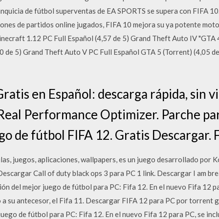
ranquicia de fútbol superventas de EA SPORTS se supera con FIFA 10.
ones de partidos online jugados, FIFA 10 mejora su ya potente motor
ecraft 1.12 PC Full Español (4,57 de 5) Grand Theft Auto IV "GTA 4"
70 de 5) Grand Theft Auto V PC Full Español GTA 5 (Torrent) (4,05 
ratis en Español: descarga rápida, sin v
 Real Performance Optimizer. Parche par
go de fútbol FIFA 12. Gratis Descargar. 
as, juegos, aplicaciones, wallpapers, es un juego desarrollado por K
escargar Call of duty black ops 3 para PC 1 link. Descargar I am brea
ción del mejor juego de fútbol para PC: Fifa 12. En el nuevo Fifa 12 p
 su antecesor, el Fifa 11. Descargar FIFA 12 para PC por torrent gra
juego de fútbol para PC: Fifa 12. En el nuevo Fifa 12 para PC, se in