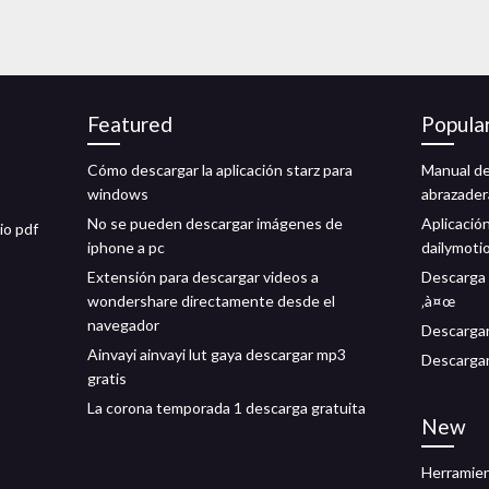
Featured
Popula
Cómo descargar la aplicación starz para
Manual de
windows
abrazadera
No se pueden descargar imágenes de
Aplicació
io pdf
iphone a pc
dailymoti
Extensión para descargar videos a
Descarga g
wondershare directamente desde el
‚à¤œ
navegador
Descargar
Ainvayi ainvayi lut gaya descargar mp3
Descarga
gratis
La corona temporada 1 descarga gratuita
New
Herramien