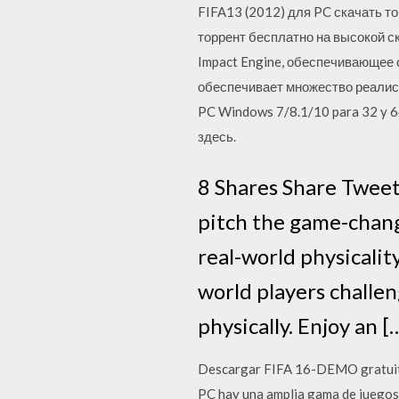
FIFA13 (2012) для PC скачать т
торрент бесплатно на высокой с
Impact Engine, обеспечивающее 
обеспечивает множество реалисти
PC Windows 7/8.1/10 para 32 y 64
здесь.
8 Shares Share Tweet
pitch the game-chang
real-world physicalit
world players challen
physically. Enjoy an [
Descargar FIFA 16-DEMO gratuita
PC hay una amplia gama de juegos 