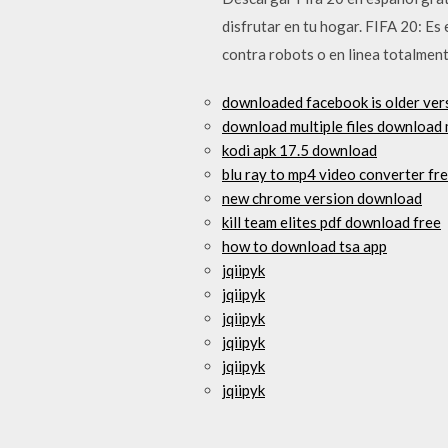
disfrutar en tu hogar. FIFA 20: Es
contra robots o en linea totalmen
downloaded facebook is older ver
download multiple files download
kodi apk 17.5 download
blu ray to mp4 video converter f
new chrome version download
kill team elites pdf download free
how to download tsa app
jqiipyk
jqiipyk
jqiipyk
jqiipyk
jqiipyk
jqiipyk