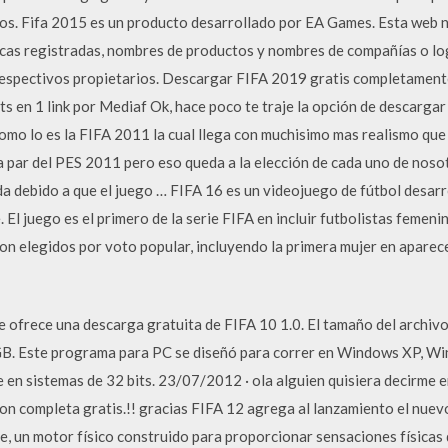
os. Fifa 2015 es un producto desarrollado por EA Games. Esta web n
rcas registradas, nombres de productos y nombres de compañías o l
espectivos propietarios. Descargar FIFA 2019 gratis completamente 
s en 1 link por Mediaf Ok, hace poco te traje la opción de descarga
como lo es la FIFA 2011 la cual llega con muchisimo mas realismo qu
 par del PES 2011 pero eso queda a la elección de cada uno de nos
a debido a que el juego … FIFA 16 es un videojuego de fútbol desar
e. El juego es el primero de la serie FIFA en incluir futbolistas femen
on elegidos por voto popular, incluyendo la primera mujer en aparece
 ofrece una descarga gratuita de FIFA 10 1.0. El tamaño del archivo
 GB. Este programa para PC se diseñó para correr en Windows XP, 
 en sistemas de 32 bits. 23/07/2012 · ola alguien quisiera decirme
sion completa gratis.!! gracias FIFA 12 agrega al lanzamiento el nue
, un motor físico construido para proporcionar sensaciones físicas 