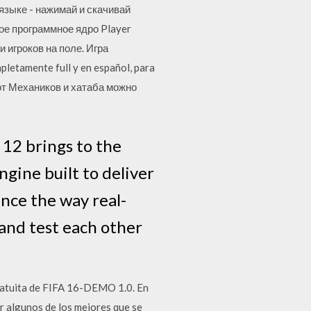
языке - нажимай и скачивай
ое программное ядро Player
игроков на поле. Игра
tamente full y en español, para
о от Механиков и хатаба можно
12 brings to the
gine built to deliver
ence the way real-
 and test each other
ratuita de FIFA 16-DEMO 1.0. En
r algunos de los mejores que se