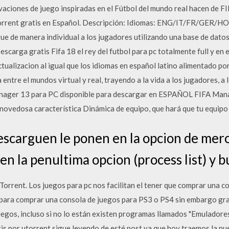
ovaciones de juego inspiradas en el Fútbol del mundo real hacen de 
orrent gratis en Español. Descripción: Idiomas: ENG/IT/FR/GER/HOL 
gue de manera individual a los jugadores utilizando una base de datos
scarga gratis Fifa 18 el rey del futbol para pc totalmente full y en 
ctualizacion al igual que los idiomas en español latino alimentado po
a entre el mundos virtual y real, trayendo a la vida a los jugadores, 
nager 13 para PC disponible para descargar en ESPAÑOL FIFA Mana
a novedosa característica Dinámica de equipo, que hará que tu equipo
escarguen le ponen en la opcion de mero
en la penultima opcion (process list) y 
orrent. Los juegos para pc nos facilitan el tener que comprar una c
 para comprar una consola de juegos para PS3 o PS4 sin embargo gra
uegos, incluso si no lo están existen programas llamados "Emulador
is por utorrent sigue leyendo de esté post ya que hoy traemos la nu