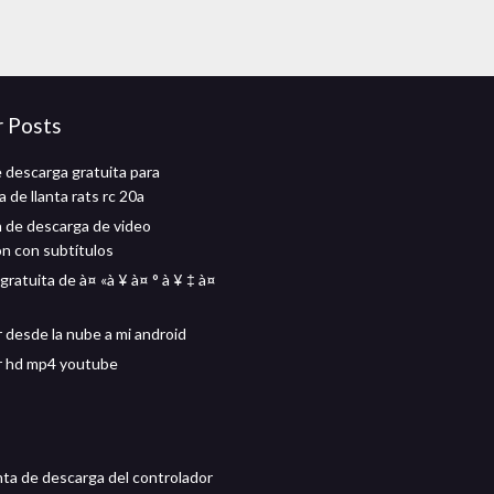
r Posts
 descarga gratuita para
 de llanta rats rc 20a
n de descarga de video
on con subtítulos
ratuita de à¤ «à ¥ à¤ ° à ¥ ‡ à¤
 desde la nube a mi android
r hd mp4 youtube
ta de descarga del controlador