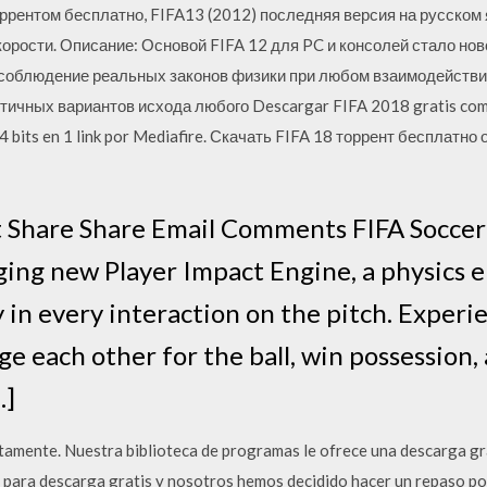
оррентом бесплатно, FIFA13 (2012) последняя версия на русском 
корости. Описание: Основой FIFA 12 для PC и консолей стало нов
соблюдение реальных законов физики при любом взаимодействии 
чных вариантов исхода любого Descargar FIFA 2018 gratis comple
 bits en 1 link por Mediafire. Скачать FIFA 18 торрент бесплатн
 Share Share Email Comments FIFA Soccer 
ing new Player Impact Engine, a physics en
y in every interaction on the pitch. Experi
ge each other for the ball, win possession,
…]
mente. Nuestra biblioteca de programas le ofrece una descarga g
para descarga gratis y nosotros hemos decidido hacer un repaso po