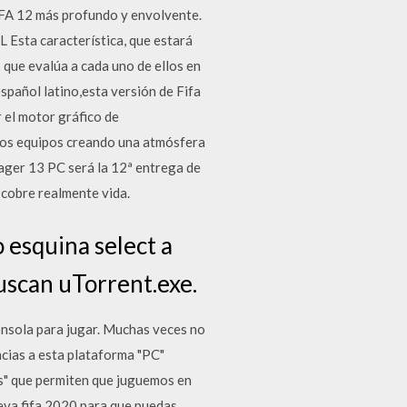
FIFA 12 más profundo y envolvente.
Esta característica, que estará
 que evalúa a cada uno de ellos en
español latino,esta versión de Fifa
r el motor gráfico de
a los equipos creando una atmósfera
ger 13 PC será la 12ª entrega de
 cobre realmente vida.
 esquina select a
buscan uTorrent.exe.
onsola para jugar. Muchas veces no
cias a esta plataforma "PC"
es" que permiten que juguemos en
eva fifa 2020 para que puedas