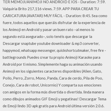
TER MEMOJI/ANIMOJI NO ANDROID E IOS - Duration: 7:59.
Valquiria Brito 217,116 views. 7:59. APP PARA CREAR TU
CARICATURA (AVATAR) MUY FÁCIL - Duration: 8:45. Sea como
fuere, todos aquellos que queráis disfrutar de la experiencia de
los Animoji en Android y pasar un buen rato –al menos lo
segundo está asegurado–, solo tenéis que descargar la
Descargar snaptube youtube downloader & mp3 converter,
happymod, whatsapp messenger, quickshortcutmaker, free fire -
battlegrounds Puedes crear tu propio Animoji Karaoke para
Android por ti mismo. Simplemente haga su animación usando
Animoji en los siguientes caracteres disponibles (Alien, Gato,
Pollo, Perro, Zorro, Mono, Panda, Cara de cerdo, Pila de Poo,
Conejo, Cara de robot, Unicornio) Y comparta sus emociones
con amigos en la forma más divertida o divertida. linda manera
como dibujos animados GIF Emoji y pegatinas! Descargar Tema
de Emoji lindo 3D apk gratis para Android última versión 2.0.6.