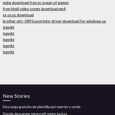
pubg download free pc ocean of games
free hindi video songs download mp4
sx os pc download
brother mfc-5895cw printer driver download for windows xp
lsgejkt
lsgejkt
lsgejkt
lsgejkt
lsgejkt
New Stories
Descarga gratuita de plantilla ppt marrón y verde
Donde descargar minecraft mejor juntos