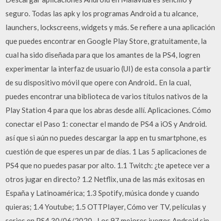
seguro. Todas las apk y los programas Android a tu alcance,
launchers, lockscreens, widgets y más. Se refiere a una aplicación
que puedes encontrar en Google Play Store, gratuitamente, la
cual ha sido diseñada para que los amantes de la PS4, logren
experimentar la interfaz de usuario (UI) de esta consola a partir
de su dispositivo móvil que opere con Android.. En la cual,
puedes encontrar una biblioteca de varios títulos nativos de la
Play Station 4 para que los abras desde allí. Aplicaciones. Cómo
conectar el Paso 1: conectar el mando de PS4 a iOS y Android.
así que si aún no puedes descargar la app en tu smartphone, es
cuestión de que esperes un par de días. 1 Las 5 aplicaciones de
PS4 que no puedes pasar por alto. 1.1 Twitch: ¿te apetece ver a
otros jugar en directo? 1.2 Netflix, una de las más exitosas en
España y Latinoamérica; 1.3 Spotify, música donde y cuando
quieras; 1.4 Youtube; 1.5 OTTPlayer, Cómo ver TV, películas y
series en PS4 30/06/2020 · Los 97 mejores juegos Android sin