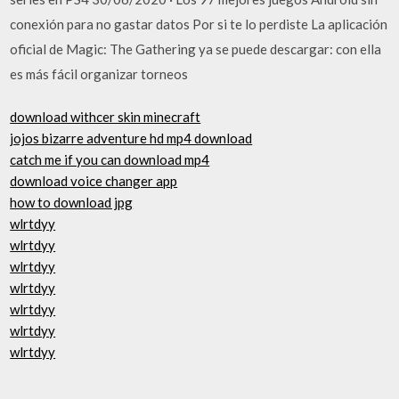
conexión para no gastar datos Por si te lo perdiste La aplicación
oficial de Magic: The Gathering ya se puede descargar: con ella
es más fácil organizar torneos
download withcer skin minecraft
jojos bizarre adventure hd mp4 download
catch me if you can download mp4
download voice changer app
how to download jpg
wlrtdyy
wlrtdyy
wlrtdyy
wlrtdyy
wlrtdyy
wlrtdyy
wlrtdyy