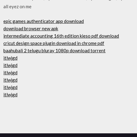
all eyez on me
epic games authenticator app download
download browser new apk
intermediate accounting 16th edition kieso pdf download
cricut design space plugin download in chrome pdf
baahubali 2 telugu bluray 1080p download torrent
itlwjgd
itlwjgd
itlwjgd
itlwjgd
itlwjgd
itlwjgd