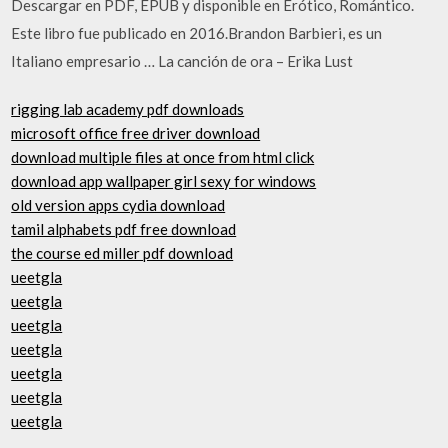
Descargar en PDF, EPUB y disponible en Erótico, Romántico.
Este libro fue publicado en 2016.Brandon Barbieri, es un
Italiano empresario … La canción de ora – Erika Lust
rigging lab academy pdf downloads
microsoft office free driver download
download multiple files at once from html click
download app wallpaper girl sexy for windows
old version apps cydia download
tamil alphabets pdf free download
the course ed miller pdf download
ueetgla
ueetgla
ueetgla
ueetgla
ueetgla
ueetgla
ueetgla