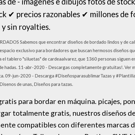
s de - imágenes e dibujos fotos de stock
ock ✔ precios razonables ✔ millones de 
 y sin royalties.
S Sabemos que encontrar diseños de bordado lindos y de calidad
 espacio exclusivo para bordadores que buscan hermosos diseños que
 el tablero "siluetas" de cardeaalvarez, que 1360 personas siguen e
a de hadas. 11-abr-2020 - Descargas completamente gratuitas!. Ver 
nica. 09-jun-2020 - Descarga #DiseñosparasublimarTazas y #Plantil
 Disenos de unas, Diseños para tazas.
ratis para bordar en máquina. picajes, po
gar totalmente gratis, nuestros diseños 
mente compatibles con diferentes marcas 