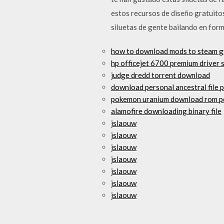
estos recursos de diseño gratuitos
siluetas de gente bailando en form
how to download mods to steam g
hp officejet 6700 premium driver
judge dredd torrent download
download personal ancestral file 
pokemon uranium download rom p
alamofire downloading binary file
jslaouw
jslaouw
jslaouw
jslaouw
jslaouw
jslaouw
jslaouw