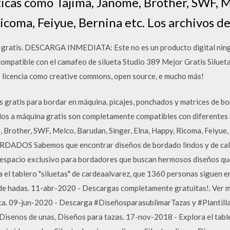
ticas cómo Tajima, Janome, Brother, SWF, M
Ricoma, Feiyue, Bernina etc. Los archivos 
gratis. DESCARGA INMEDIATA: Este no es un producto digital nin
ompatible con el camafeo de silueta Studio 389 Mejor Gratis Siluet
s licencia como creative commons, open source, e mucho más!
ratis para bordar en máquina. picajes, ponchados y matrices de b
dos a máquina gratis son completamente compatibles con diferentes
 Brother, SWF, Melco, Barudan, Singer, Elna, Happy, Ricoma, Feiyue, 
S Sabemos que encontrar diseños de bordado lindos y de calidad
 espacio exclusivo para bordadores que buscan hermosos diseños que
 el tablero "siluetas" de cardeaalvarez, que 1360 personas siguen e
a de hadas. 11-abr-2020 - Descargas completamente gratuitas!. Ver 
nica. 09-jun-2020 - Descarga #DiseñosparasublimarTazas y #Plantil
 Disenos de unas, Diseños para tazas. 17-nov-2018 - Explora el tabl