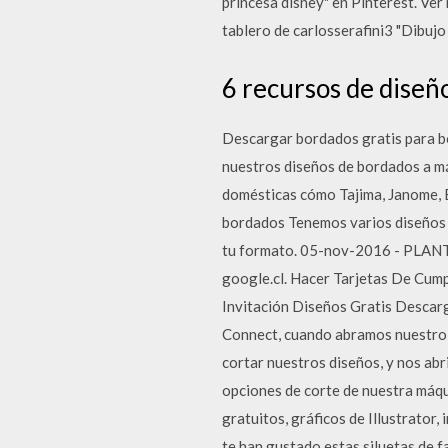
princesa disney" en Pinterest. Ver
tablero de carlosserafini3 "Dibujo
6 recursos de diseño
Descargar bordados gratis para bo
nuestros diseños de bordados a m
domésticas cómo Tajima, Janome, B
bordados Tenemos varios diseños en
tu formato. 05-nov-2016 - PLA
google.cl. Hacer Tarjetas De Cum
Invitación Diseños Gratis Descarg
Connect, cuando abramos nuestro p
cortar nuestros diseños, y nos abri
opciones de corte de nuestra máqu
gratuitos, gráficos de Illustrator,
te han gustado estas siluetas de f