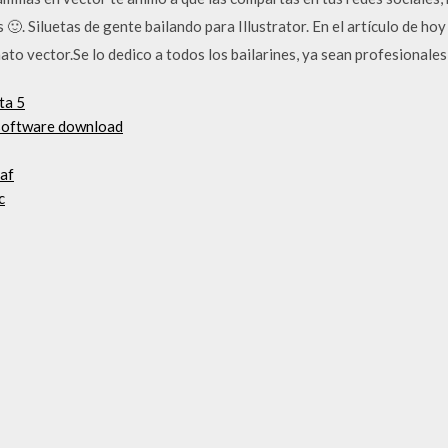
 🙂. Siluetas de gente bailando para Illustrator. En el artículo de ho
ato vector.Se lo dedico a todos los bailarines, ya sean profesionale
ta 5
 software download
paf
c