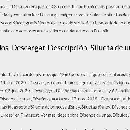
ento… ¡De la tercera parte!. Os recuerdo que ha hice dos post anterior
ilidad y consultarlos: Descarga imágenes vectoriales de siluetas de 
ursos gráficos gratis Vectores Fotos de stock PSD Iconos Todo lo qu
miles de vectores gratis y libres de derechos en Freepik
s. Descargar. Descripción. Silueta de u
siluetas" de cardeaalvarez, que 1360 personas siguen en Pinterest. V
. 11-abr-2020 - Descargas completamente gratuitas!. Ver más ideas
nica. 09-jun-2020 - Descarga #DiseñosparasublimarTazas y #Plantil
 Disenos de unas, Diseños para tazas. 17-nov-2018 - Explora el tabl
 más ideas sobre Silueta de princesa disney, Siluetas disney, Disenos
 Lineas" en Pinterest. Ver más ideas sobre Disenos de unas, Dibujos, 