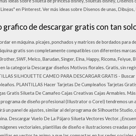
 más ideas sobre Silueta de princesa disney, Siluetas disney, Disenos
 Lineas" en Pinterest. Ver más ideas sobre Disenos de unas, Dibujos, 
 grafico de descargar gratis con tan solo
rdar en máquina. picajes, ponchados y matrices de bordados para de
áquina gratis son completamente compatibles con diferentes marcas 
rother, SWF, Melco, Barudan, Singer, Elna, Happy, Ricoma, Feiyue, B
 la categoría Descargar diseños Motivos florales. Gratis, sin regist
NTILLAS SILHOUETTE CAMEO PARA DESCARGAR GRATIS - Buscar co
pleaños. PLANTILLAS Hacer Tarjetas De Cumpleaños Tarjetas Grati
as Gratis Silueta De Camafeo Cajas Creativas Cajas Armables. Más 
rograma de diseño profesional (Illustrator o Corel) tendremos un a
rá un panel de ajustes, similar al del programa de Silhouette Studio, 
ina. Descargar Vuelo De La Pájaro Silueta Vectores Vector. ¡Encuen
 imágenes vectoriales, plantillas de diseño e ilustraciones creadas p
amilias en vector te animo a que las compartas en tus redes sociale