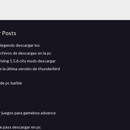
r Posts
 legends descargar ios
rchivos de descargas en la pc
riving 1.5.6 city mods descargar
 la última versión de thunderbird
de pc barbie
 juegos para gameboy advance
 pass descargar en pc