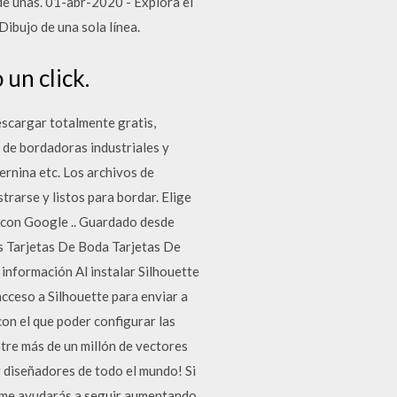
 de unas. 01-abr-2020 - Explora el
Dibujo de una sola línea.
 un click.
scargar totalmente gratis,
de bordadoras industriales y
ernina etc. Los archivos de
rarse y listos para bordar. Elige
n Google .. Guardado desde
s Tarjetas De Boda Tarjetas De
información Al instalar Silhouette
cceso a Silhouette para enviar a
con el que poder configurar las
tre más de un millón de vectores
or diseñadores de todo el mundo! Si
s, me ayudarás a seguir aumentando