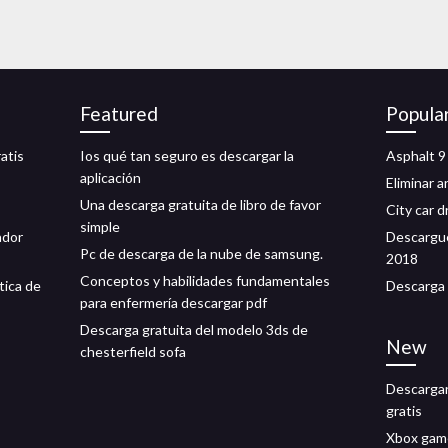
Featured
Popula
atis
Ios qué tan seguro es descargar la
Asphalt 9
aplicación
Eliminar a
Una descarga gratuita de libro de favor
City car d
simple
ador
Descargue
Pc de descarga de la nube de samsung.
2018
Conceptos y habilidades fundamentales
ica de
Descarga 
para enfermería descargar pdf
Descarga gratuita del modelo 3ds de
New
chesterfield sofa
Descargar
gratis
Xbox game