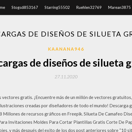
me
Stogsdill53167
Starring55502
Ruehlen32769
Marean3875
ARGAS DE DISEÑOS DE SILUETA G
KAANANA946
argas de diseños de silueta g
27.11.2020
vectores gratis. ¡Encuentre más de un millón de vectores gratuitos, 
e ilustraciones creadas por diseñadores de todo el mundo! Descarga g
 8 Millones de recursos gráficos en Freepik. Silueta De Camafeo Dis
ra Invitaciones Moldes Para Cortar Plantillas Gratis Corte De Pa
bies, y más después del exito de los dos post anteriores sobre “10 s