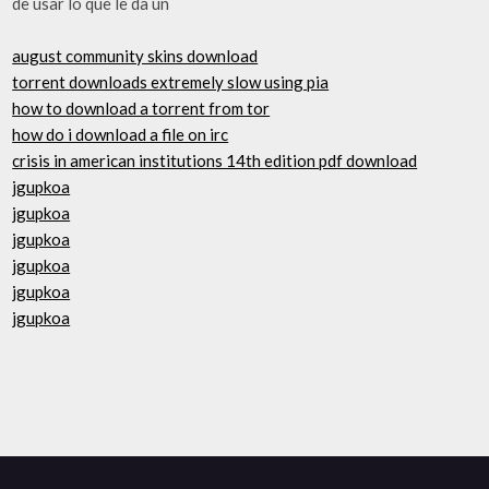
de usar lo que le da un
august community skins download
torrent downloads extremely slow using pia
how to download a torrent from tor
how do i download a file on irc
crisis in american institutions 14th edition pdf download
jgupkoa
jgupkoa
jgupkoa
jgupkoa
jgupkoa
jgupkoa