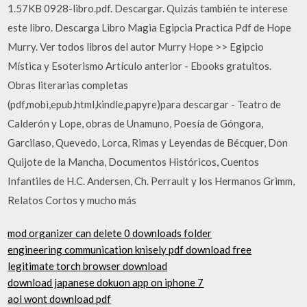
1.57KB 0928-libro.pdf. Descargar. Quizás también te interese
este libro. Descarga Libro Magia Egipcia Practica Pdf de Hope
Murry. Ver todos libros del autor Murry Hope >> Egipcio
Mística y Esoterismo Artículo anterior - Ebooks gratuitos.
Obras literarias completas
(pdf,mobi,epub,html,kindle,papyre)para descargar - Teatro de
Calderón y Lope, obras de Unamuno, Poesía de Góngora,
Garcilaso, Quevedo, Lorca, Rimas y Leyendas de Bécquer, Don
Quijote de la Mancha, Documentos Históricos, Cuentos
Infantiles de H.C. Andersen, Ch. Perrault y los Hermanos Grimm,
Relatos Cortos y mucho más
mod organizer can delete 0 downloads folder
engineering communication knisely pdf download free
legitimate torch browser download
download japanese dokuon app on iphone 7
aol wont download pdf