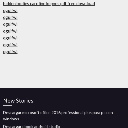
hidden bodies caroline kepnes pdf free download
qguifwi
qguifwi
qguifwi
qguifwi
qguifwi
qguifwi
qguifwi
New Stories
Descargar microsoft office 2016 professional plus para pc con
windows
Descargar ebook android studio