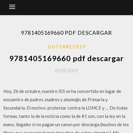
9781405169660 PDF DESCARGAR
GUTERREZ929
9781405169660 pdf descargar
01.05.2021
Hoy, 26 de octubre, nuestro IES se ha convertido en lugar de
encuentro de padres, madres y alumn@s de Primaria y
Secundaria. El motivo: protestar contra la LOMCE y … De todas
formas, tanto la de la noticia como la de #1 son, con la ley en la
mano, ilegales si no pagan un canon por descarga (muchos de los
libros que aparecen tienen derechos de autor vigentes). Me